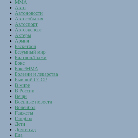
MMA
Авто
Автоновости
Автособытия
Автоспорт
Автоэксперт
Актеры
Армия
Баскетбол
Безумный мир
Биатлон/Лыжи
Бокс
Бокс/MMA
Болезни и лекарства
Бывший СССР
В мире
В России
Вещи
Военные новости
Волейбол
Гаджеты
Гандбол
Дети
Дом и сад
Еда