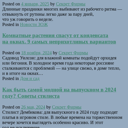
Posted on
4 января, 2025
by
Секрет Фирмы
Длинные праздники многих выбивают из рабочего ритма —
отвыкнуть от рутины легко даже за пару дней,
что уж говорить о неделе.
Posted in
Новости ЗОЖ
Комнатные растения спасут от конденсата
на окнах. 9 самых неприхотливых вариантов
Posted on
18 ноября, 2024
by
Секрет Фирмы
Садовод Уилсон: для влажной комнаты подойдут орхидея
или бегония. В холодное время года некоторые россияне
сталкиваются с проблемой — на улице свежо, в доме тепло,
и в итоге на окнах…
Posted in
Дом и сад
Как быть самой модной на выпускном в 2024
году? Советы стилиста
Posted on
26 мая, 2024
by
Секрет Фирмы
Стилист Дембикова: для выпускного в 2024 году подходят
платья в игровом стиле. В любые времена на торжественном
вечере хочется выглядеть особенно красиво. И этот
год не исключение.