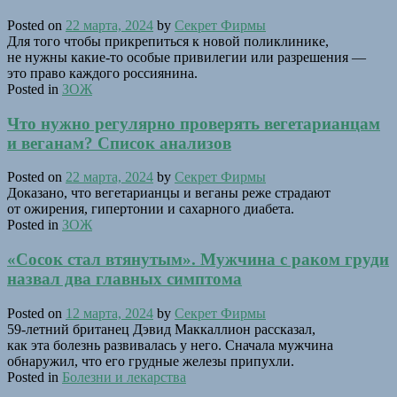
Posted on
22 марта, 2024
by
Секрет Фирмы
Для того чтобы прикрепиться к новой поликлинике,
не нужны какие-то особые привилегии или разрешения —
это право каждого россиянина.
Posted in
ЗОЖ
Что нужно регулярно проверять вегетарианцам
и веганам? Список анализов
Posted on
22 марта, 2024
by
Секрет Фирмы
Доказано, что вегетарианцы и веганы реже страдают
от ожирения, гипертонии и сахарного диабета.
Posted in
ЗОЖ
«Сосок стал втянутым». Мужчина с раком груди
назвал два главных симптома
Posted on
12 марта, 2024
by
Секрет Фирмы
59-летний британец Дэвид Маккаллион рассказал,
как эта болезнь развивалась у него. Сначала мужчина
обнаружил, что его грудные железы припухли.
Posted in
Болезни и лекарства