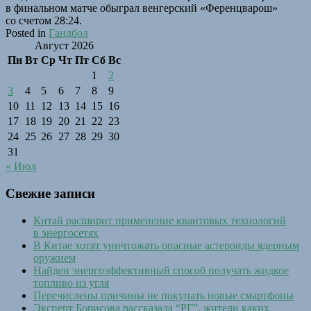
в финальном матче обыграл венгерский «Ференцварош»
со счетом 28:24.
Posted in
Гандбол
Август 2026
Пн
Вт
Ср
Чт
Пт
Сб
Вс
1
2
3
4
5
6
7
8
9
10
11
12
13
14
15
16
17
18
19
20
21
22
23
24
25
26
27
28
29
30
31
« Июл
Свежие записи
Китай расширит применение квантовых технологий
в энергосетях
В Китае хотят уничтожать опасные астероиды ядерным
оружием
Найден энергоэффективный способ получать жидкое
топливо из угля
Перечислены причины не покупать новые смартфоны
Эксперт Борисова рассказала “РГ”, жители каких