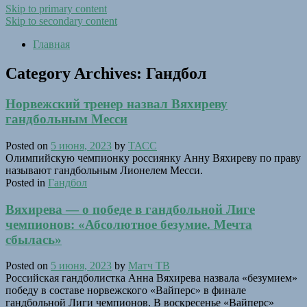
Skip to primary content
Skip to secondary content
Главная
Category Archives:
Гандбол
Норвежский тренер назвал Вяхиреву
гандбольным Месси
Posted on
5 июня, 2023
by
ТАСС
Олимпийскую чемпионку россиянку Анну Вяхиреву по праву
называют гандбольным Лионелем Месси.
Posted in
Гандбол
Вяхирева — о победе в гандбольной Лиге
чемпионов: «Абсолютное безумие. Мечта
сбылась»
Posted on
5 июня, 2023
by
Матч ТВ
Российская гандболистка Анна Вяхирева назвала «безумием»
победу в составе норвежского «Вайперс» в финале
гандбольной Лиги чемпионов. В воскресенье «Вайперс»