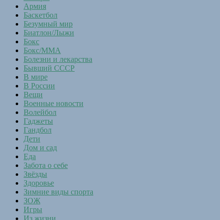
Армия
Баскетбол
Безумный мир
Биатлон/Лыжи
Бокс
Бокс/MMA
Болезни и лекарства
Бывший СССР
В мире
В России
Вещи
Военные новости
Волейбол
Гаджеты
Гандбол
Дети
Дом и сад
Еда
Забота о себе
Звёзды
Здоровье
Зимние виды спорта
ЗОЖ
Игры
Из жизни