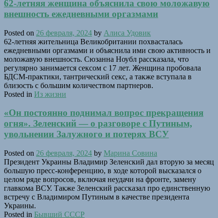
62-летняя женщина объяснила свою моложавую
внешность ежедневными оргазмами
Posted on
26 февраля, 2024
by
Алиса Удовик
62-летняя жительница Великобритании похвасталась
ежедневными оргазмами и объяснила ими свою активность и
моложавую внешность. Сюзанна Ноубл рассказала, что
регулярно занимается сексом с 17 лет. Женщина пробовала
БДСМ-практики, тантрический секс, а также вступала в
близость с большим количеством партнеров.
Posted in
Из жизни
«Он постоянно поднимал вопрос прекращения
огня». Зеленский — о разговоре с Путиным,
увольнении Залужного и потерях ВСУ
Posted on
26 февраля, 2024
by
Марина Совина
Президент Украины Владимир Зеленский дал вторую за месяц
большую пресс-конференцию, в ходе которой высказался о
целом ряде вопросов, включая неудачи на фронте, замену
главкома ВСУ. Также Зеленский рассказал про единственную
встречу с Владимиром Путиным в качестве президента
Украины.
Posted in
Бывший СССР