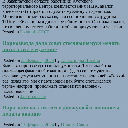
В Закарпатской области работники Хустского
территориального центра комплектования (ТЦК, аналог
военкомата) отправили служить мужчину с параличом.
Мобилизованный рассказал, что его похитили сотрудники
ТЦК и сейчас он находится в учебном полку. Он пожаловался,
что в военкомате его избили, отобрали документы и телефон.
Posted in
Бывший СССР
Порнозвезда дала совет стесняющемуся менять
позы в сексе мужчине
Posted on
25 февраля, 2024
by
Александра Лисица
Бывшая порнозвезда, секс-колумнистка Джессика Стоя
(настоящая фамилия Стоядинович) дала совет мужчине,
стесняющемуся менять позы в постели с партнершей. «Всякий
раз, делая это, мы с партнершей как будто спотыкаемся,
теряем настрой, продолжать становится неловко», —
пожаловался он.
Posted in
Забота о себе
Пара занялась сексом в движущейся машине и
попала аварию
Posted on
25 февраля, 2024
by
Никита Савин