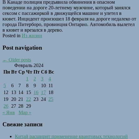
В Канаде полиция предъявила обвинения в опасном
поведении на дороге 20-летнему мужчине, который занялся
сексом с пассажиркой в движущейся машине и улетел в
кювет. Инцидент произошел 18 февраля на дороге недалеко от
города Питерборо, провинция Онтарио. Автомобиль вылетел
в кювет и врезался в дерево.
Posted in
Из жизни
Post navigation
←
Older posts
Февраль 2024
Пн
Вт
Ср
Чт
Пт
Сб
Вс
1
2
3
4
5
6
7
8
9
10
11
12
13
14
15
16
17
18
19
20
21
22
23
24
25
26
27
28
29
« Янв
Мар »
Свежие записи
Китай расширит применение квантовых технологий