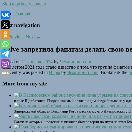
Skip to primary content
Главная
Post navigation
←
Previous
Next
→
Valve запретила фанатам делать свою ве
Posted on
11 января, 2024
by
Чемпионат.com
Ещё летом 2021 года стало известно о том, что группа фанатов 
This entry was posted in
Игры
by
Чемпионат.com
. Bookmark the
p
More from my site
в селе Щербатовка. Подозреваемый с товарищем подрабатывали у одно
Запорожской области Владимир Рогов рассказал, что Днепровская ЛЭП
Багаж некоторых шведских лыжников был потерян по пути на этап Куб