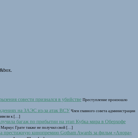
s&box.
рызения совести признался в убийстве
Преступление произошло
ждениях на ЗАЭС из-за атак ВСУ
Член главного совета администрации
ивели к […]
лучила багаж по прибытии на этап Кубка мира в Оберхофе
 Маркус Грате также не получил свой […]
а престижную кинопремию Gotham Awards за фильм «Анора»