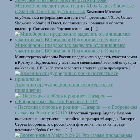
Microsoft переведет презентации Xbox Games Showcase
и Starfield Direct на русский язык
Компания Microsoft
опубликовала информацию для зрителей презентаций Xbox Games
Showcase и Starfield Direct, посвященных новинкам в области
видеоигр. Согласно сообщению компании, […]
Минобороны предложило выделять отличившимся
участникам СВО землю в Подмосковье и Крыму
Министерство обороны России предложило выделять участки земли
в Крыму и Подмосковье участникам специальной военной операции
на Украине (СВО). Об этом говорится в тексте указа президента […]
Армению предупредили о риске потерять все
привилегии
«Настоящая любовь к родине». Назаров — о Бобровском
с флагом России в США
Известный тренер Андрей Назаров
высказался о выступлении российского вратаря «Флориды Пантерз»
Сергея Бобровского с российским флагом на плечах на параде
чемпионов Кубка Стэнли — […]