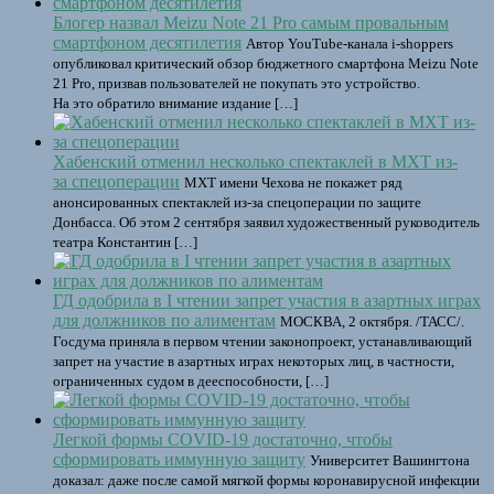
Блогер назвал Meizu Note 21 Pro самым провальным
смартфоном десятилетия
Автор YouTube-канала i-shoppers
опубликовал критический обзор бюджетного смартфона Meizu Note
21 Pro, призвав пользователей не покупать это устройство.
На это обратило внимание издание […]
Хабенский отменил несколько спектаклей в МХТ из-
за спецоперации
МХТ имени Чехова не покажет ряд
анонсированных спектаклей из-за спецоперации по защите
Донбасса. Об этом 2 сентября заявил художественный руководитель
театра Константин […]
ГД одобрила в I чтении запрет участия в азартных играх
для должников по алиментам
МОСКВА, 2 октября. /ТАСС/.
Госдума приняла в первом чтении законопроект, устанавливающий
запрет на участие в азартных играх некоторых лиц, в частности,
ограниченных судом в дееспособности, […]
Легкой формы COVID-19 достаточно, чтобы
сформировать иммунную защиту
Университет Вашингтона
доказал: даже после самой мягкой формы коронавирусной инфекции