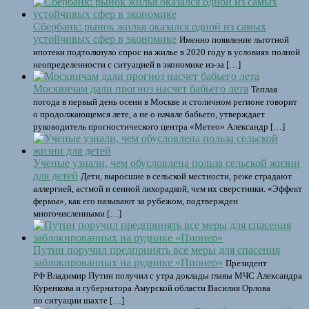
Сбербанк: рынок жилья оказался одной из самых
устойчивых сфер в экономике
Именно появление льготной
ипотеки подтолкнуло спрос на жилье в 2020 году в условиях полной
неопределенности с ситуацией в экономике из-за […]
Москвичам дали прогноз насчет бабьего лета
Теплая
погода в первый день осени в Москве и столичном регионе говорит
о продолжающемся лете, а не о начале бабьего, утверждает
руководитель прогностического центра «Метео» Александр […]
Ученые узнали, чем обусловлена польза сельской жизни
для детей
Дети, выросшие в сельской местности, реже страдают
аллергией, астмой и сенной лихорадкой, чем их сверстники. «Эффект
фермы», как его называют за рубежом, подтвержден
многочисленными […]
Путин поручил предпринять все меры для спасения
заблокированных на руднике «Пионер»
Президент
РФ Владимир Путин получил с утра доклады главы МЧС Александра
Куренкова и губернатора Амурской области Василия Орлова
по ситуации шахте […]