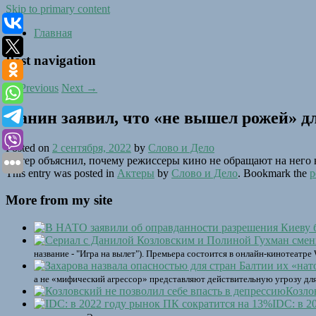
Skip to primary content
Главная
Post navigation
←
Previous
Next
→
Панин заявил, что «не вышел рожей» д
Posted on
2 сентября, 2022
by
Слово и Дело
Актер объяснил, почему режиссеры кино не обращают на него
This entry was posted in
Актеры
by
Слово и Дело
. Bookmark the
p
More from my site
название - "Игра на вылет"). Премьера состоится в онлайн-кинотеатре
а не «мифический агрессор» представляют действительную угрозу для
Козло
IDC: в 2