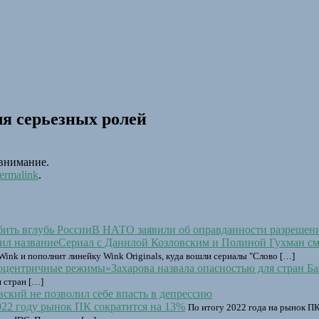
ля серьезных ролей
 внимание.
ermalink
.
В НАТО заявили об оправданности разрешени
Сериал с Данилой Козловским и Полиной Гухман см
 Wink и пополнит линейку Wink Originals, куда вошли сериалы "Слово […]
Захарова назвала опасностью для стран 
 стран […]
вский не позволил себе впасть в депрессию
022 году рынок ПК сократится на 13%
По итогу 2022 года на рынок ПК