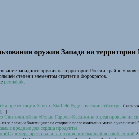
ьзования оружия Запада на территории 
ьзование западного оружия на территории России крайне малове
большей степени элементом стратегии бюрократов.
he
permalink
.
На презентации Xbox и Starfield будут русские субтитры
Стали из
 […]
Касаткина отреагировала на св
сь из-за реакции болельщиков на стадионе после окончания матча с украинск
самые вредные для сердца продукты
Стримера арестовали за похищение бывшей возлюбленной
А