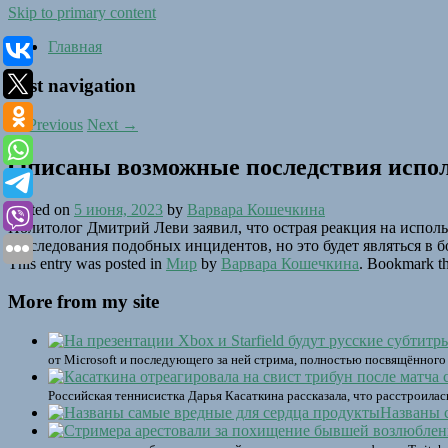
Skip to primary content
Главная
Post navigation
←
Previous
Next
→
Описаны возможные последствия испол
Posted on
5 июня, 2023
by
Варвара Кошечкина
Политолог Дмитрий Леви заявил, что острая реакция на испол
расследования подобных инцидентов, но это будет являться в 
This entry was posted in
Мир
by
Варвара Кошечкина
. Bookmark t
More from my site
от Microsoft и последующего за ней стрима, полностью посвящённого
Российская теннисистка Дарья Касаткина рассказала, что расстроила
Названы 