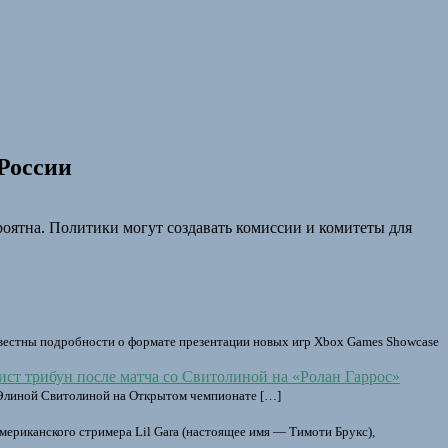
России
роятна. Политики могут создавать комиссии и комитеты для
вестны подробности о формате презентации новых игр Xbox Games Showcase
ист трибун после матча со Свитолиной на «Ролан Гаррос»
ой Элиной Свитолиной на Открытом чемпионате […]
мериканского стримера Lil Gara (настоящее имя — Тимоти Брукс),