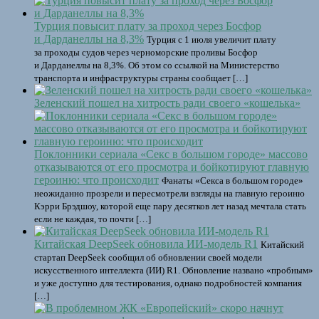
Турция повысит плату за проход через Босфор
и Дарданеллы на 8,3%
Турция с 1 июля увеличит плату
за проходы cудов через черноморские проливы Босфор
и Дарданеллы на 8,3%. Об этом со ссылкой на Министерство
транспорта и инфраструктуры страны сообщает […]
Зеленский пошел на хитрость ради своего «кошелька»
Поклонники сериала «Секс в большом городе» массово
отказываются от его просмотра и бойкотируют главную
героиню: что происходит
Фанаты «Секса в большом городе»
неожиданно прозрели и пересмотрели взгляды на главную героиню
Кэрри Брэдшоу, которой еще пару десятков лет назад мечтала стать
если не каждая, то почти […]
Китайская DeepSeek обновила ИИ-модель R1
Китайский
стартап DeepSeek сообщил об обновлении своей модели
искусственного интеллекта (ИИ) R1. Обновление названо «пробным»
и уже доступно для тестирования, однако подробностей компания
[…]