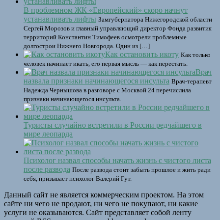
В проблемном ЖК «Европейский» скоро начнут
устанавливать лифты
Замгубернатора Нижегородской области
Сергей Морозов и главный управляющий директор Фонда развития
территорий Константин Тимофеев осмотрели проблемные
долгострои Нижнего Новгорода. Один из […]
Как остановить икоту
Как только
человек начинает икать, его первая мысль — как перестать.
Врач
назвала признаки начинающегося инсульта
Врач-терапевт
Надежда Чернышова в разговоре с Москвой 24 перечислила
признаки начинающегося инсульта.
Туристы случайно встретили в России редчайшего в
мире леопарда
Психолог назвал способы начать жизнь с чистого листа
после развода
После развода стоит забыть прошлое и жить ради
себя, призывает психолог Валерий Гут.
Данный сайт не является коммерческим проектом. На этом
сайте ни чего не продают, ни чего не покупают, ни какие
услуги не оказываются. Сайт представляет собой ленту