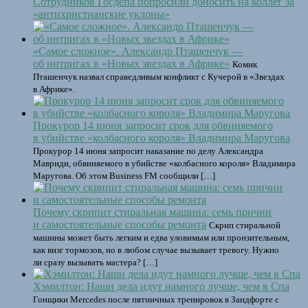
Сотрудников Госдепа попросили доносить на коллег за
«антихристианские уклоны»
«Самое сложное». Александр Пташенчук —
об интригах в «Новых звездах в Африке»
Комик
Пташенчук назвал справедливым конфликт с Кучерой в «Звездах
в Африке».
Прокурор 14 июня запросит срок для обвиняемого
в убийстве «колбасного короля» Владимира Маругова
Прокурор 14 июня запросит наказание по делу Александра
Мавриди, обвиняемого в убийстве «колбасного короля» Владимира
Маругова. Об этом Business FM сообщили […]
Почему скрипит стиральная машина: семь причин
и самостоятельные способы ремонта
Скрип стиральной
машины может быть легким и едва уловимым или пронзительным,
как визг тормозов, но в любом случае вызывает тревогу. Нужно
ли сразу вызывать мастера? […]
Хэмилтон: Наши дела идут намного лучше, чем в Спа
Гонщики Mercedes после пятничных тренировок в Зандфорте с