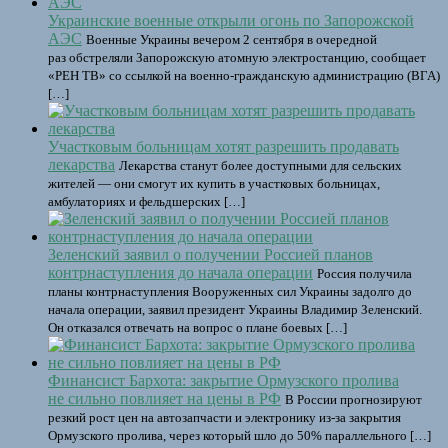
Украинские военные открыли огонь по Запорожской
АЭС
Военные Украины вечером 2 сентября в очередной
раз обстреляли Запорожскую атомную электростанцию, сообщает
«РЕН ТВ» со ссылкой на военно-гражданскую администрацию (ВГА)
[…]
Участковым больницам хотят разрешить продавать
лекарства
Лекарства станут более доступными для сельских
жителей — они смогут их купить в участковых больницах,
амбулаториях и фельдшерских […]
Зеленский заявил о получении Россией планов
контрнаступления до начала операции
Россия получила
планы контрнаступления Вооруженных сил Украины задолго до
начала операции, заявил президент Украины Владимир Зеленский.
Он отказался отвечать на вопрос о плане боевых […]
Финансист Бархота: закрытие Ормузского пролива
не сильно повлияет на цены в РФ
В России прогнозируют
резкий рост цен на автозапчасти и электронику из-за закрытия
Ормузского пролива, через который шло до 50% параллельного […]