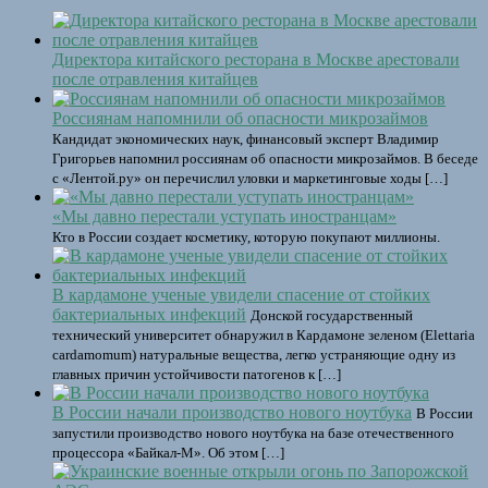
Директора китайского ресторана в Москве арестовали
после отравления китайцев
Россиянам напомнили об опасности микрозаймов
Кандидат экономических наук, финансовый эксперт Владимир
Григорьев напомнил россиянам об опасности микрозаймов. В беседе
с «Лентой.ру» он перечислил уловки и маркетинговые ходы […]
«Мы давно перестали уступать иностранцам»
Кто в России создает косметику, которую покупают миллионы.
В кардамоне ученые увидели спасение от стойких
бактериальных инфекций
Донской государственный
технический университет обнаружил в Кардамоне зеленом (Elettaria
cardamomum) натуральные вещества, легко устраняющие одну из
главных причин устойчивости патогенов к […]
В России начали производство нового ноутбука
В России
запустили производство нового ноутбука на базе отечественного
процессора «Байкал-М». Об этом […]