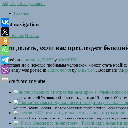
Skip to primary content
Главная
Post navigation
←
Previous
Next
→
Что делать, если вас преследует бывши
Posted on
4 октября, 2023
by
Mir24.TV
Расставание с некогда любимым человеком может стать крайн
This entry was posted in
Психология
by
Mir24.TV
. Bookmark the
p
More from my site
сидром жителей Ульяновской области выросло до 16 человек. Об этом
“Чайка” сня
Фонбет - Кубка России. Об этом сообщила пресс-служба Российского
Дмитрий Песков заявил, что российские военные следят за ситуацией