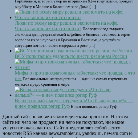
Горбачевым, который умер во вторник на 92-м году жизни, пройдет
в субботу в Москве в Колонном зале Дома […]
Люди по всему миру решили экономить на кофе.
Что заставило их на это пойти?
Последний год выдался
сложным для представителей кофейного бизнеса: стоимость зерен
возросла из-за неурожая в Бразилии и Вьетнаме, а усугубили
ситуацию логистические издержки и рост […]
ВСУ попытались ударить по шести регионам России
Мифы о противозачаточных таблетках: что правда, а что
нет
Гормональные контрацептивы — один из самых изученных
методов предохранения в мире.
Вышел новый выпуск передачи «Что было дальше?» —
в нём появился рэпер Гуф
В нем появился рэпер Гуф.
Данный сайт не является коммерческим проектом. На этом
сайте ни чего не продают, ни чего не покупают, ни какие
услуги не оказываются. Сайт представляет собой ленту
новостей RSS канала news.rambler.ru, yandex.ru, newsru.com и