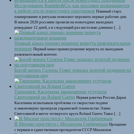
Исследование Rambler&Co: как россияне возвращаются
к работе после новогодних праздников
Плавный старт,
планирование и ритуалы помогают пережить первые рабочие дни.
В начале 2026 россияне провели на новогодних выходных
рекордные 12 дней, а в следующий раз настолько длинные […]
Первый канал принял решение вернуть развлекательное
вещание
Первый канал принял решение вернуть по выходным
развлекательный контент.
Босой жених Селены Гомес показал золотой педикюр на
популярном шоу
Тарпищев: Касаткина закономерно уступила
Свитолиной на Roland Garros
Первая ракетка России Дарья
Касаткина испытывала проблемы со скоростью подачи
и закономерно проиграла украинской теннисистке Элине
Свитолиной в матче четвертого круга Roland Garros Такое […]
В Москве простятся с Михаилом Горбачевым
Прощание
с первым и единственным президентом СССР Михаилом