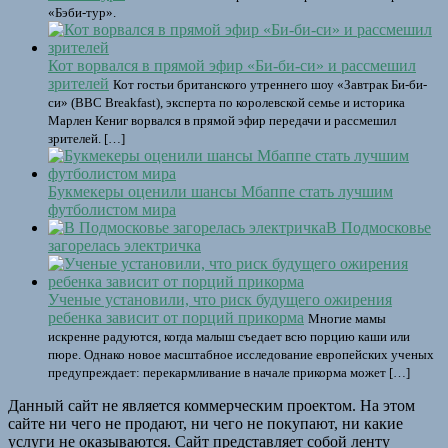
«Бэби-тур».
Кот ворвался в прямой эфир «Би-би-си» и рассмешил
зрителей
Кот гостьи британского утреннего шоу «Завтрак Би-би-
си» (BBC Breakfast), эксперта по королевской семье и историка
Марлен Кениг ворвался в прямой эфир передачи и рассмешил
зрителей. […]
Букмекеры оценили шансы Мбаппе стать лучшим
футболистом мира
В Подмосковье
загорелась электричка
Ученые установили, что риск будущего ожирения
ребенка зависит от порций прикорма
Многие мамы
искренне радуются, когда малыш съедает всю порцию каши или
пюре. Однако новое масштабное исследование европейских ученых
предупреждает: перекармливание в начале прикорма может […]
Данный сайт не является коммерческим проектом. На этом
сайте ни чего не продают, ни чего не покупают, ни какие
услуги не оказываются. Сайт представляет собой ленту