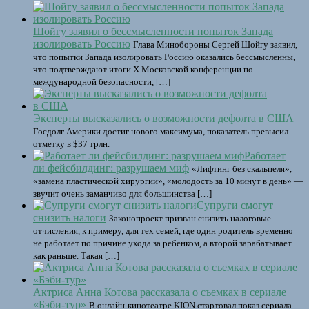
Шойгу заявил о бессмысленности попыток Запада
изолировать Россию
Глава Минобороны Сергей Шойгу заявил,
что попытки Запада изолировать Россию оказались бессмысленны,
что подтверждают итоги X Московской конференции по
международной безопасности, […]
Эксперты высказались о возможности дефолта в США
Госдолг Америки достиг нового максимума, показатель превысил
отметку в $37 трлн.
Работает
ли фейсбилдинг: разрушаем миф
«Лифтинг без скальпеля»,
«замена пластической хирургии», «молодость за 10 минут в день» —
звучит очень заманчиво для большинства […]
Супруги смогут
снизить налоги
Законопроект призван снизить налоговые
отчисления, к примеру, для тех семей, где один родитель временно
не работает по причине ухода за ребенком, а второй зарабатывает
как раньше. Такая […]
Актриса Анна Котова рассказала о съемках в сериале
«Бэби-тур»
В онлайн-кинотеатре KION стартовал показ сериала