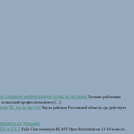
не сломили нефтегазовую отрасль региона
Лучшие работники
а за высокий профессионализм и […]
жим ЧС из-за засухи
Число районов Ростовской области, где действует
нфликта на Украине
26 в CS 2
FaZe Clan покинула BLAST Open Rotterdam на 13-16-м месте,