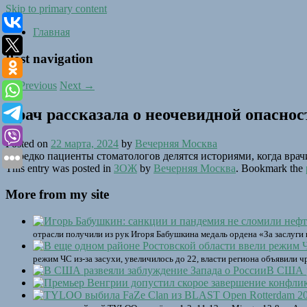
Skip to primary content
Главная
Post navigation
←
Previous
Next
→
Врач рассказала о неочевидной опасно
Posted on
22 марта, 2024
by
Вечерняя Москва
Нередко пациенты стоматологов делятся историями, когда врач
This entry was posted in
ЗОЖ
by
Вечерняя Москва
. Bookmark the
More from my site
отрасли получили из рук Игоря Бабушкина медаль ордена «За заслуги
режим ЧС из-за засухи, увеличилось до 22, власти региона объявили
В США р