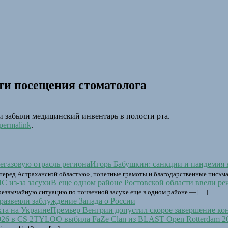
сти посещения стоматолога
и забыли медицинский инвентарь в полости рта.
permalink
.
Игорь Бабушкин: санкции и пандемия 
 перед Астраханской областью», почетные грамоты и благодарственные письм
В еще одном районе Ростовской области ввели ре
 чрезвычайную ситуацию по почвенной засухе еще в одном районе — […]
азвеяли заблуждение Запада о России
Премьер Венгрии допустил скорое завершение ко
TYLOO выбила FaZe Clan из BLAST Open Rotterdam 20