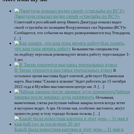
Джигурда показал видео своей «стрельбы по ВСУ»
Советский и российский актер Никита Джигурда показал видео
своей «стрельбы по позициям Вооруженных сил Украины (ВСУ)».
Сообщается, что события на видео разворачиваются под Угледаром,
[…]
Как понять,
что вам пора менять работу
Большинство специалистов
по подбору персонала рекомендуют менять работу через каждые 3–
5 лет.
В Твери откроется выставка театральных кукол
В
остальное время выставка будет платной, действует Пушкинская
карта. Выставка "Сказки в лукошке" будет работать до 15 октября
2022 года в Музейно-выставочном центре им. Л. […]
Чайная
заварка после заварки: куда применить
Остывшая,
вымоченная, слегка распухшая чайная заварка почти всегда летит
в мусорное ведро. А зря. Остатки чая, особенно листового, могут
принести дому и телу гораздо больше пользы, […]
Какой была новостная картина в этот день – 31 мая в