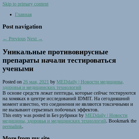
Skip to primary content
Главная
Post navigation
←
Previous
Next
→
Уникальные противовирусные
препараты начали тестироваться
учеными
Posted on
26 мая, 2021
by
MEDdaily | Hовости медицины,
здоровья и медицинских технологий
В основе средств лежат пептиды, которые сейчас тестируются
на хомяках в центре исследований IDMIT. На сегодняшний
момент известно, что соединения не являются токсичными и
не вызывают серьезных побочных эффектов.
This entry was posted in Без рубрики by
MEDdaily | Hовости
медицины, здоровья и медицинских технологий
. Bookmark the
permalink
.
More from my site