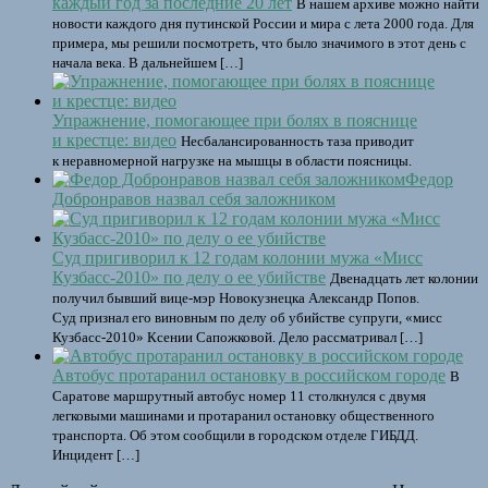
каждый год за последние 20 лет
В нашем архиве можно найти
новости каждого дня путинской России и мира с лета 2000 года. Для
примера, мы решили посмотреть, что было значимого в этот день с
начала века. В дальнейшем […]
Упражнение, помогающее при болях в пояснице
и крестце: видео
Несбалансированность таза приводит
к неравномерной нагрузке на мышцы в области поясницы.
Федор
Добронравов назвал себя заложником
Суд пригиворил к 12 годам колонии мужа «Мисс
Кузбасс-2010» по делу о ее убийстве
Двенадцать лет колонии
получил бывший вице-мэр Новокузнецка Александр Попов.
Суд признал его виновным по делу об убийстве супруги, «мисс
Кузбасс-2010» Ксении Сапожковой. Дело рассматривал […]
Автобус протаранил остановку в российском городе
В
Саратове маршрутный автобус номер 11 столкнулся с двумя
легковыми машинами и протаранил остановку общественного
транспорта. Об этом сообщили в городском отделе ГИБДД.
Инцидент […]