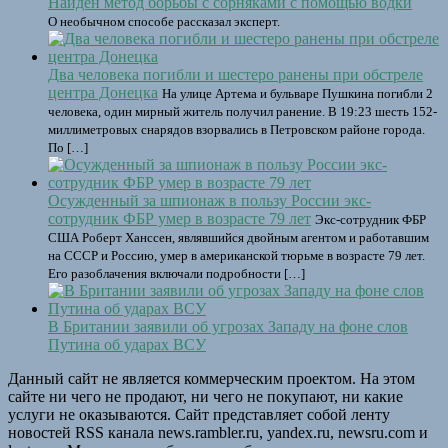
Найден метод борьбы с сорняками с помощью водки
О необычном способе рассказал эксперт.
Два человека погибли и шестеро ранены при обстреле
центра Донецка
На улице Артема и бульваре Пушкина погибли 2
человека, один мирный житель получил ранение. В 19:23 шесть 152-
миллиметровых снарядов взорвались в Петровском районе города.
По […]
Осужденный за шпионаж в пользу России экс-
сотрудник ФБР умер в возрасте 79 лет
Экс-сотрудник ФБР
США Роберт Ханссен, являвшийся двойным агентом и работавшим
на СССР и Россию, умер в американской тюрьме в возрасте 79 лет.
Его разоблачения включали подробности […]
В Британии заявили об угрозах Западу на фоне слов
Путина об ударах ВСУ
Данный сайт не является коммерческим проектом. На этом
сайте ни чего не продают, ни чего не покупают, ни какие
услуги не оказываются. Сайт представляет собой ленту
новостей RSS канала news.rambler.ru, yandex.ru, newsru.com и