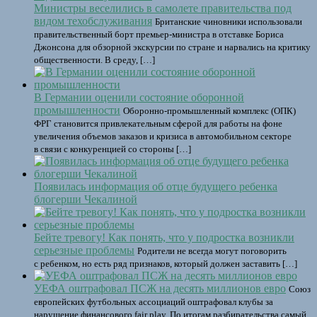
Министры веселились в самолете правительства под
видом техобслуживания
Британские чиновники использовали
правительственный борт премьер-министра в отставке Бориса
Джонсона для обзорной экскурсии по стране и нарвались на критику
общественности. В среду, […]
В Германии оценили состояние оборонной
промышленности
Оборонно-промышленный комплекс (ОПК)
ФРГ становится привлекательным сферой для работы на фоне
увеличения объемов заказов и кризиса в автомобильном секторе
в связи с конкуренцией со стороны […]
Появилась информация об отце будущего ребенка
блогерши Чекалиной
Бейте тревогу! Как понять, что у подростка возникли
серьезные проблемы
Родители не всегда могут поговорить
с ребенком, но есть ряд признаков, который должен заставить […]
УЕФА оштрафовал ПСЖ на десять миллионов евро
Союз
европейских футбольных ассоциаций оштрафовал клубы за
нарушение финансового fair play. По итогам разбирательства самый