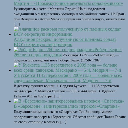
Мартин»: «Промежуточные результаты обнадеживают»
Руководитель «Астон Мартин» Эдриан Ньюи поделился
ожиданиями о выступлениях команды в ближайших гонках. На Гран-
при Венгрии в «Астон Мартин» привезли обновленную, значительно
[…]
Алаудинов раскрыл полученную от пленных солдат
ВСУ секретную информацию
Роберт Бернс:
260 лет со дня рождения
25 января 1759 — 260 лет назад —
родился шотландский поэт Роберт Бернс (1759-1796).
У Бускетса 1135 перехватов с 2009 года — больше всех
среди хавбеков. Маскерано — 5-й, Модрич — 7-й
В десятку лучших вошли: 1. Серджи Бускетс — 1135 перехватов
за 644 игры. 2. Максим Гоналон — 938 за 444 игры. 3. Идрисса
Гуйе — 911 за 452 игры. […]
В «Барселоне» заинтересовались игроком «Спартака»
Полузащитник московского «Спартака» Тео Бонгонда может
продолжить карьеру в «Барселоне». Об этом сообщает Полин Галанс
на своей странице в соцсети […]