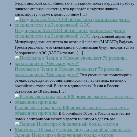
блюд с высокий калорийностью в праздники может нарушить работу
пищеварительной системы, что приведёт к вздутию живота,
дискомфорту и даже к долгосрочным […]
Гендиректор МАГАТЭ обозначил сроки нахождения
специалистов на Запорожской АЭС
Генеральный директор
Международного агентства по атомной энергии (МАГАТЭ) Рафаэль
Гросси рассказал, что специалисты организации будут находиться на
Запорожской АЭС (ЗАЭС) столько, […]
Посольство Чехии в Москве увольняет 79 россиян,
работавших в “Чешском доме”
Эти увольнения происходят в
рамках сокращения состава дипмиссии на паритетных началах с
российской стороной. В итоге в дипмиссиях Чехии и России
останется по 19 местных […]
Рынок электрокаров в РФ резко вырастет — эксперты
объяснили причины
В ближайшие 10 лет в России количество
новых электрокаров может вырасти минимум в девять раз.
Эдриан Ньюи про обновленный болид «Астон