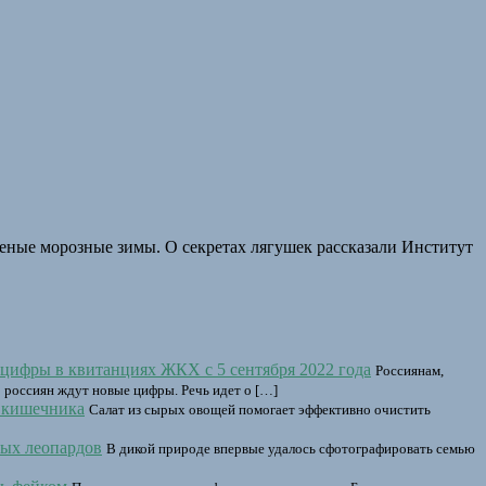
еные морозные зимы. О секретах лягушек рассказали Институт
цифры в квитанциях ЖКХ с 5 сентября 2022 года
Россиянам,
 россиян ждут новые цифры. Речь идет о […]
и кишечника
Салат из сырых овощей помогает эффективно очистить
ых леопардов
В дикой природе впервые удалось сфотографировать семью