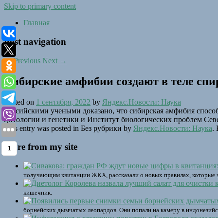
Skip to primary content
Главная
Post navigation
←
Previous
Next
→
Сибирские амфибии создают в теле спи
Posted on
1 сентября, 2022
by
Яндекс.Новости: Наука
Российскими учеными доказано, что сибирская амфибия способ
цитологии и генетики и Институт биологических проблем Сев
This entry was posted in Без рубрики by
Яндекс.Новости: Наука
.
More from my site
1
получающим квитанции ЖКХ, рассказали о новых правилах, которые з
кишечник.
борнейских дымчатых леопардов. Они попали на камеру в индонезийс