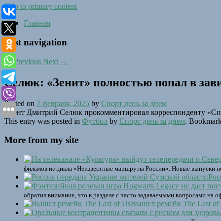
Skip to primary content
Главная
Post navigation
←
Previous
Next
→
Селюк: «Зенит» полностью попал в зав
Posted on
7 февраля, 2025
by
Спорт день за днем
Агент Дмитрий Селюк прокомментировал корреспонденту «Сп
This entry was posted in
Футбол
by
Спорт день за днем
. Bookmark
More from my site
фильмов из цикла «Неизвестные маршруты России». Новые выпуски п
Рос
обратил внимание, что в разделе с часто задаваемыми вопросами на 
Вышел ремейк The Last of