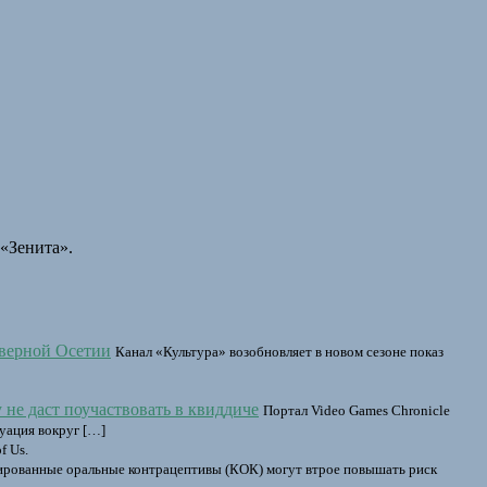
«Зенита».
еверной Осетии
Канал «Культура» возобновляет в новом сезоне показ
 не даст поучаствовать в квиддиче
Портал Video Games Chronicle
уация вокруг […]
f Us.
рованные оральные контрацептивы (КОК) могут втрое повышать риск