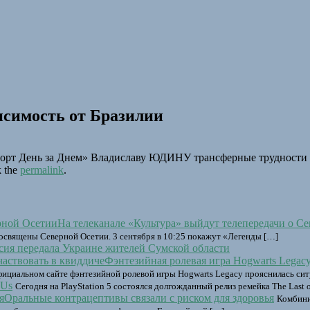
исимость от Бразилии
орт День за Днем» Владиславу ЮДИНУ трансферные трудности 
 the
permalink
.
На телеканале «Культура» выйдут телепередачи о С
освящены Северной Осетии. 3 сентября в 10:25 покажут «Легенды […]
сия передала Украине жителей Сумской области
Фэнтезийная ролевая игра Hogwarts Legacy
официальном сайте фэнтезийной ролевой игры Hogwarts Legacy прояснилась сит
 Us
Сегодня на PlayStation 5 состоялся долгожданный релиз ремейка The Last o
Оральные контрацептивы связали с риском для здоровья
Комбини