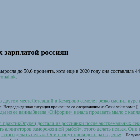
х зарплатой россиян
ыросла до 50,6 процента, хотя еще в 2020 году она составляла 44
ermalink
.
Летевший в Кемерово самолет резко сменил курс и
сте. Непредвиденная ситуация произошла со следовавшим из Сочи лайнером в [
Звезда «Эйфории» начала продавать мыло с капл
Огурец достали из россиянки после экстремальных сек
этого делать нельзя. Они начнут приходить раз в день»
– Получае