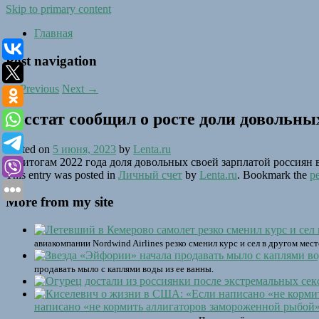
Skip to primary content
Главная
Post navigation
←
Previous
Next
→
Росстат сообщил о росте доли довольны
Posted on
5 июня, 2023
by
Lenta.ru
По итогам 2022 года доля довольных своей зарплатой россиян в
This entry was posted in
Личный счет
by
Lenta.ru
. Bookmark the
p
More from my site
авиакомпании Nordwind Airlines резко сменил курс и сел в другом ме
продавать мыло с каплями воды из ее ванны.
написано «не кормить аллигаторов замороженной рыбой», 