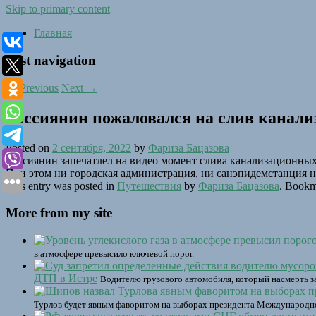
Skip to primary content
Главная
Post navigation
←
Previous
Next
→
Россиянин пожаловался на слив канали
Posted on
2 сентября, 2022
by
Фариза Бацазова
Россиянин запечатлел на видео момент слива канализационных 
При этом ни городская администрация, ни санэпидемстанция
This entry was posted in
Путешествия
by
Фариза Бацазова
. Bookm
More from my site
в атмосфере превысило ключевой порог.
ДТП в Истре
Водителю грузового автомобиля, который насмерть за
Турлов будет явным фаворитом на выборах президента Международн