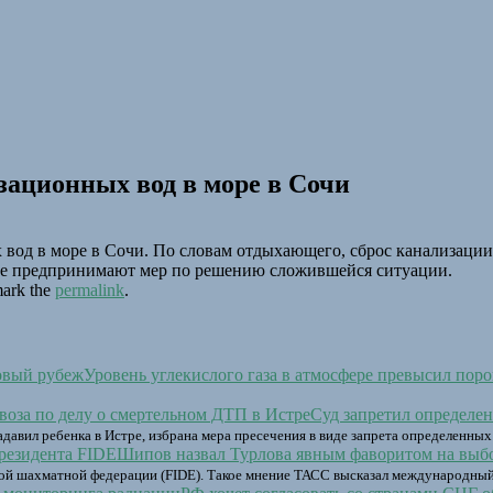
зационных вод в море в Сочи
вод в море в Сочи. По словам отдыхающего, сброс канализации в
 не предпринимают мер по решению сложившейся ситуации.
ark the
permalink
.
Уровень углекислого газа в атмосфере превысил пор
Суд запретил определен
давил ребенка в Истре, избрана мера пресечения в виде запрета определенных
Шипов назвал Турлова явным фаворитом на выб
ой шахматной федерации (FIDE). Такое мнение ТАСС высказал международны