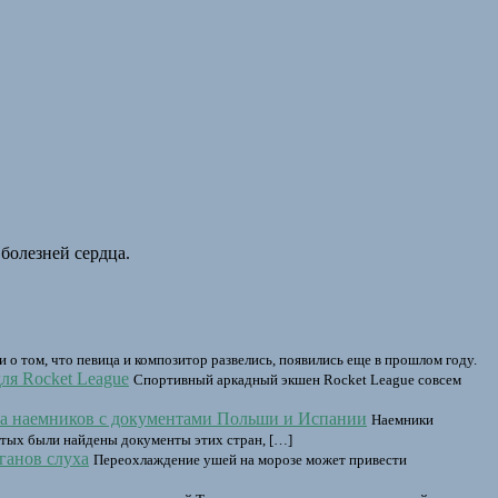
болезней сердца.
 о том, что певица и композитор развелись, появились еще в прошлом году.
ля Rocket League
Спортивный аркадный экшен Rocket League совсем
ела наемников с документами Польши и Испании
Наемники
итых были найдены документы этих стран, […]
ганов слуха
Переохлаждение ушей на морозе может привести