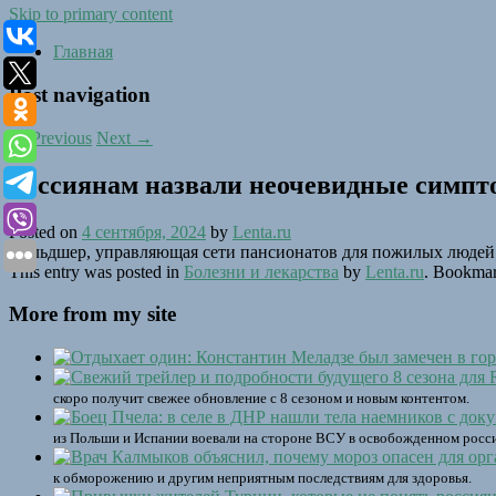
Skip to primary content
Главная
Post navigation
←
Previous
Next
→
Россиянам назвали неочевидные симпт
Posted on
4 сентября, 2024
by
Lenta.ru
Фельдшер, управляющая сети пансионатов для пожилых людей 
This entry was posted in
Болезни и лекарства
by
Lenta.ru
. Bookma
More from my site
скоро получит свежее обновление с 8 сезоном и новым контентом.
из Польши и Испании воевали на стороне ВСУ в освобожденном росси
к обморожению и другим неприятным последствиям для здоровья.