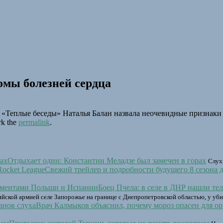
омы болезней сердца
«Теплые беседы» Наталья Балан назвала неочевидные признаки 
rk the
permalink
.
Отдыхает один: Константин Меладзе был замечен в горах
Слухи
Свежий трейлер и подробности будущего 8 сезона д
Боец Пчела: в селе в ДНР нашли т
йской армией селе Запорожье на границе с Днепропетровской областью, у уб
Врач Калмыков объяснил, почему мороз опасен для ор