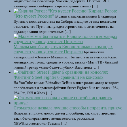
жидкостью на юго-западе Москвы, задержан. Об этом ТАСС
в понедельник сообщили в правоохранительных […]
Кирилл Рогов:
“Кто кусает Россию”
В связи с высказываниями Владимира
Путина о посягательствах на Сибирь и защите от них политолог
отмечает, что Путин вынужден строить свою легитимность на
педалировании охранительных […]
Малком мог бы играть в Европе только в командах
среднего уровня, считает Петржела
Бразильский
нападающий «Зенита» Малком мог бы выступать в европейских
командах, но только среднего уровня, заявил «Матч ТВ» бывший
главный тренер «сине‑бело‑голубых» Властимил […]
Файтинг Street Fighter 6 сравнили на консолях
На YouTube-канале ElAnalistaDeBits вышел ролик, автор которого
провёл анализ и сравнил файтинг Street Fighter 6 на консолях: PS4,
PS4 Pro, PS5 и Xbox […]
Стоматолог назвала лучшие способы исправить прикус
Исправить прикус можно двумя способами, как хирургическим,
так и без оперативного вмешательства, рассказала
NEWS.ru стоматолог Татьяна […]