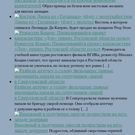
рассказала, кто попадается на крючок абьюзеров-
вымогателей
Образ принца на белом коне настолько желанен
для многих женщин.
Костюм
Джека из «Титаника» уйдет с молотка
Костюм, в котором
снимался Леонардо Ди Каприо, будет продан на аукционе Prop Store.
Режиссер Кощин: Провалившийся проект кинокластера
«Дон» принес Ростовской области пользу
Руководитель
учебной киностудии ростовского филиала ВГИКа, режиссёр Михаил
Кощин считает, что проект кинокластера в Ростовской области
успехом не увенчался, но пользу региону все равно […]
Разбили аптечку о голову фельдшера: пьяные
неадекваты напали на сотрудников скорой
в Свердловской области
В Североуральске пьяные мужчины
напали на бригаду скорой помощи. Они отобрали аптечку
у девушки-врача и разбили ее о голову […]
Виновный в получении ожогов подростком на юго-
западе задержан
Подросток, обливший сверстника горючей