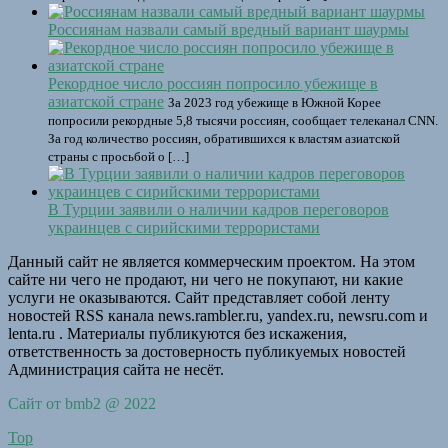
Россиянам назвали самый вредный вариант шаурмы
Рекордное число россиян попросило убежище в
азиатской стране
За 2023 год убежище в Южной Корее
попросили рекордные 5,8 тысячи россиян, сообщает телеканал CNN.
За год количество россиян, обратившихся к властям азиатской
страны с просьбой о […]
В Турции заявили о наличии кадров переговоров
украинцев с сирийскими террористами
Данный сайт не является коммерческим проектом. На этом
сайте ни чего не продают, ни чего не покупают, ни какие
услуги не оказываются. Сайт представляет собой ленту
новостей RSS канала news.rambler.ru, yandex.ru, newsru.com и
lenta.ru . Материалы публикуются без искажения,
ответственность за достоверность публикуемых новостей
Администрация сайта не несёт.
Сайт от bmb2 @ 2022
Top