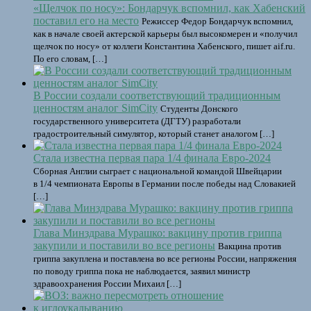
«Щелчок по носу»: Бондарчук вспомнил, как Хабенский
поставил его на место
Режиссер Федор Бондарчук вспомнил,
как в начале своей актерской карьеры был высокомерен и «получил
щелчок по носу» от коллеги Константина Хабенского, пишет aif.ru.
По его словам, […]
В России создали соответствующий традиционным
ценностям аналог SimCity
Студенты Донского
государственного университета (ДГТУ) разработали
градостроительный симулятор, который станет аналогом […]
Стала известна первая пара 1/4 финала Евро-2024
Сборная Англии сыграет с национальной командой Швейцарии
в 1/4 чемпионата Европы в Германии после победы над Словакией
[…]
Глава Минздрава Мурашко: вакцину против гриппа
закупили и поставили во все регионы
Вакцина против
гриппа закуплена и поставлена во все регионы России, напряжения
по поводу гриппа пока не наблюдается, заявил министр
здравоохранения России Михаил […]