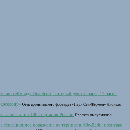
ерсию геймпада DualSense, который держит заряд 12 часов
Барселону»
Отец аргентинского форварда «Пари Сен-Жермен» Лионеля
азались в топ-100 стартапов России
Проекты выпускников
а сенсационное поражение на турнире в Абу-Даби, проиграв