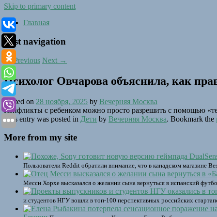
Skip to primary content
Главная
Post navigation
←
Previous
Next
→
Психолог Овчарова объяснила, как прав
Posted on
28 ноября, 2025
by
Вечерняя Москва
Конфликты с ребенком можно просто разрешить с помощью «т
This entry was posted in
Дети
by
Вечерняя Москва
. Bookmark the
More from my site
Пользователи Reddit обратили внимание, что в канадском магазине Be
Месси Хорхе высказался о желании сына вернуться в испанский футбо
и студентов НГУ вошли в топ-100 перспективных российских стартап