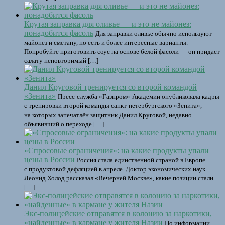
Крутая заправка для оливье — и это не майонез:
понадобится фасоль
Для заправки оливье обычно используют
майонез и сметану, но есть и более интересные варианты.
Попробуйте приготовить соус на основе белой фасоли — он придаст
салату неповторимый […]
Данил Круговой тренируется со второй командой
«Зенита»
Пресс-служба «Газпром»-Академии опубликовала кадры
с тренировки второй команды санкт-петербургского «Зенита»,
на которых запечатлён защитник Данил Круговой, недавно
объявивший о переходе […]
«Спросовые ограничения»: на какие продукты упали
цены в России
Россия стала единственной страной в Европе
с продуктовой дефляцией в апреле. Доктор экономических наук
Леонид Холод рассказал «Вечерней Москве», какие позиции стали
[…]
Экс-полицейские отправятся в колонию за наркотики,
«найденные» в кармане у жителя Назии
По информации