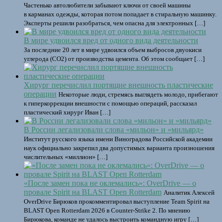
Частенько автолюбители забывают ключи от своей машины
в карманах одежды, которая потом попадает в стиральную машинку.
Эксперты решили разобраться, чем опасна для электронных […]
В мире удвоился вред от одного вида деятельности
За последние 20 лет в мире удвоился объем выбросов двуокиси
углерода (CO2) от производства цемента. Об этом сообщает […]
Хирург перечислил портящие внешность пластические
операции
Некоторые люди, стремясь выглядеть молодо, прибегают
к гиперкоррекции внешности с помощью операций, рассказал
пластический хирург Иван […]
В России легализовали слова «мильон» и «мильярд»
Институт русского языка имени Виноградова Российской академии
наук официально закрепил два допустимых варианта произношения
числительных «миллион» […]
«После замен пока не оклемались»: OverDrive — о
провале Spirit на BLAST Open Rotterdam
Аналитик Алексей
OverDrive Бирюков прокомментировал выступление Team Spirit на
BLAST Open Rotterdam 2026 в Counter-Strike 2. По мнению
Бирюкова, команде не удалось выстроить командную игру […]