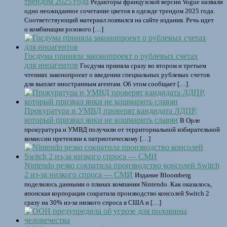
трендом 2025 года
Редакторы французской версии Vogue назвали
одно неожиданное сочетание цветов в одежде трендом 2025 года.
Соответствующий материал появился на сайте издания. Речь идет
о комбинации розового […]
Госдума приняла законопроект о рублевых счетах
для иноагентов
Госдума приняла сразу во втором и третьем
чтениях законопроект о введении специальных рублевых счетов
для выплат иностранным агентам. Об этом сообщает […]
Прокуратура и УМВД проверят кандидата ЛДПР,
который призвал янки не кошмарить славян
В Орле
прокуратура и УМВД получили от территориальной избирательной
комиссии претензии к патриотическому […]
Nintendo резко сократила производство консолей Switch
2 из-за низкого спроса — СМИ
Издание Bloomberg
поделилось данными о планах компании Nintendo. Как оказалось,
японская корпорация сократила производство консолей Switch 2
сразу на 30% из-за низкого спроса в США и […]