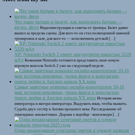
Что такое батман в балете, как выполнять батман —
видео, фото
Видеоинструкция и советы от тренера. Балет давно
вышел за пределы сцены. Для кого-то он стал полноценной заменой
тренировок в зале, для кого-то — исполнением детской […]
XP: Nintendo Switch 2 имеет аккумулятор емкостью 5220
мАч
Компания Nintendo готовится представить свою новую
игровую консоль Switch 2 уже на следующей неделе.
Самые заметные новинки онлайн-кинотеатров 10-16
мая: история римлянки, уроки фарси в концлагере,
поиск любви в Англии начала XX века
История жены
императора и матери императора. Выдумать язык, чтобы выжить.
Судьба двух сестёр в Англии прошлого века. Расследование об
опиоидных анальгетиках. Дорама о корейце - консильери […]
Одно неожиданное сочетание цветов в одежде назвали