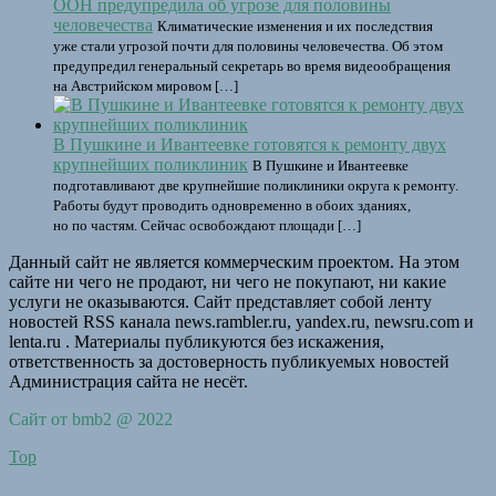
ООН предупредила об угрозе для половины
человечества
Климатические изменения и их последствия
уже стали угрозой почти для половины человечества. Об этом
предупредил генеральный секретарь во время видеообращения
на Австрийском мировом […]
В Пушкине и Ивантеевке готовятся к ремонту двух
крупнейших поликлиник
В Пушкине и Ивантеевке
подготавливают две крупнейшие поликлиники округа к ремонту.
Работы будут проводить одновременно в обоих зданиях,
но по частям. Сейчас освобождают площади […]
Данный сайт не является коммерческим проектом. На этом
сайте ни чего не продают, ни чего не покупают, ни какие
услуги не оказываются. Сайт представляет собой ленту
новостей RSS канала news.rambler.ru, yandex.ru, newsru.com и
lenta.ru . Материалы публикуются без искажения,
ответственность за достоверность публикуемых новостей
Администрация сайта не несёт.
Сайт от bmb2 @ 2022
Top