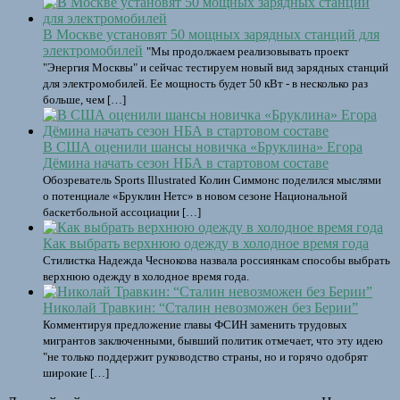
В Москве установят 50 мощных зарядных станций для
электромобилей
"Мы продолжаем реализовывать проект
"Энергия Москвы" и сейчас тестируем новый вид зарядных станций
для электромобилей. Ее мощность будет 50 кВт - в несколько раз
больше, чем […]
В США оценили шансы новичка «Бруклина» Егора
Дёмина начать сезон НБА в стартовом составе
Обозреватель Sports Illustrated Колин Симмонс поделился мыслями
о потенциале «Бруклин Нетс» в новом сезоне Национальной
баскетбольной ассоциации […]
Как выбрать верхнюю одежду в холодное время года
Стилистка Надежда Чеснокова назвала россиянкам способы выбрать
верхнюю одежду в холодное время года.
Николай Травкин: “Сталин невозможен без Берии”
Комментируя предложение главы ФСИН заменить трудовых
мигрантов заключенными, бывший политик отмечает, что эту идею
"не только поддержит руководство страны, но и горячо одобрят
широкие […]