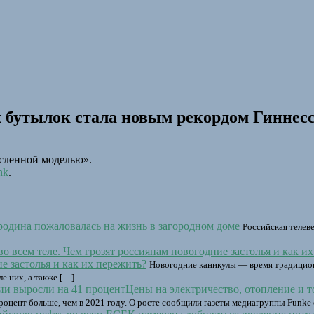
 бутылок стала новым рекордом Гиннес
ысленной моделью».
nk
.
родина пожаловалась на жизнь в загородном доме
Российская телев
ие застолья и как их пережить?
Новогодние каникулы — время традицион
е них, а также […]
Цены на электричество, отопление и 
процент больше, чем в 2021 году. О росте сообщили газеты медиагруппы Funke 