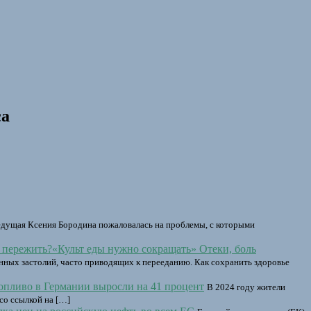
са
едущая Ксения Бородина пожаловалась на проблемы, с которыми
«Культ еды нужно сокращать» Отеки, боль
ных застолий, часто приводящих к перееданию. Как сохранить здоровье
топливо в Германии выросли на 41 процент
В 2024 году жители
со ссылкой на […]