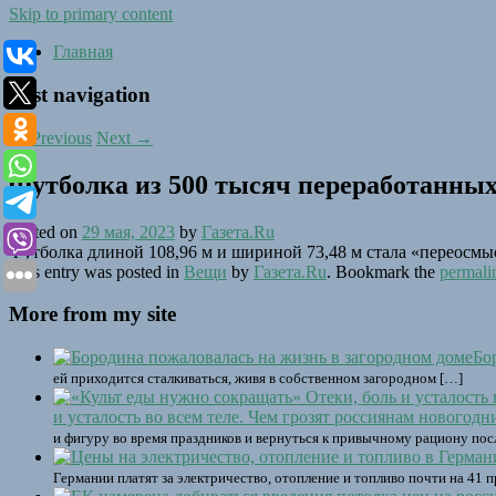
Skip to primary content
Главная
Post navigation
←
Previous
Next
→
Футболка из 500 тысяч переработанных
Posted on
29 мая, 2023
by
Газета.Ru
Футболка длиной 108,96 м и шириной 73,48 м стала «переосм
This entry was posted in
Вещи
by
Газета.Ru
. Bookmark the
permali
More from my site
Бо
ей приходится сталкиваться, живя в собственном загородном […]
и усталость во всем теле. Чем грозят россиянам новогодн
и фигуру во время праздников и вернуться к привычному рациону посл
Германии платят за электричество, отопление и топливо почти на 41 