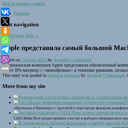
Skip to primary content
Главная
Post navigation
←
Previous
Next
→
Apple представила самый большой Mac
Posted on
5 июня, 2023
by
Андрей Ставицкий
Американская компания Apple представила обновленный компь
имеет IPS-матрицу с «монобровью» и тонкими рамками, цельно
This entry was posted in
Наука и техника
by
Андрей Ставицкий
.
More from my site
Развеян м
Р
обратилась в Минэнерго с просьбой о пересмотре формулы демпферно
США Майк Пенс решил принять участие в выборах американского прези