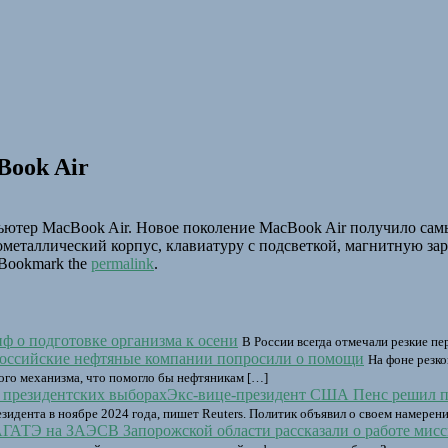
Book Air
ютер MacBook Air. Новое поколение MacBook Air получило сам
металлический корпус, клавиатуру с подсветкой, магнитную зар
 Bookmark the
permalink
.
иф о подготовке организма к осени
В России всегда отмечали резкие пе
оссийские нефтяные компании попросили о помощи
На фоне резк
го механизма, что помогло бы нефтяникам […]
Экс-вице-президент США Пенс решил по
дента в ноябре 2024 года, пишет Reuters. Политик объявил о своем намерени
В Запорожской области рассказали о работе м